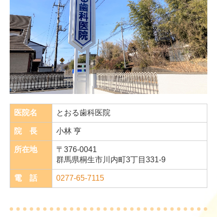
医院名
とおる歯科医院
院 長
小林 亨
所在地
〒376-0041
群馬県桐生市川内町3丁目331-9
電 話
0277-65-7115