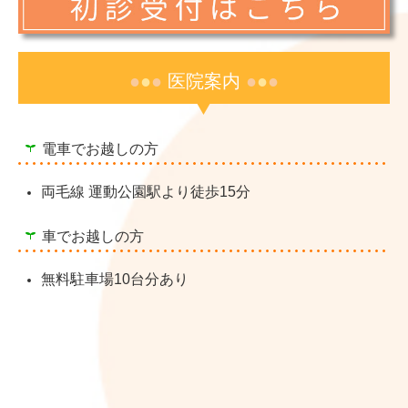
●
●
●
医院案内
●
●
●
電車でお越しの方
両毛線 運動公園駅より徒歩15分
車でお越しの方
無料駐車場10台分あり