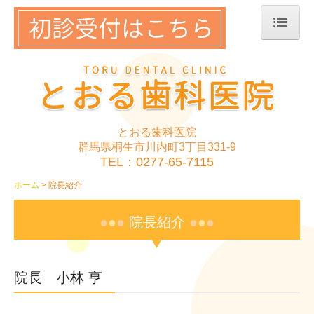
ホーム
院長紹介
診療案内
とおる歯科医院
アクセス
群馬県桐生市川内町3丁目331-9
TEL：
0277-65-7115
ホーム
院長紹介
●
●
●
院長紹介
●
●
●
院長 小林 亨